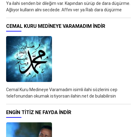
Ya ilahi senden bir dileğim var. Kapından sürüp de dara düşürme.
Ağlıyor kulların alnı secdede. Affını ver ya Rab dara düşürme
CEMAL KURU MEDINEYE VARAMADIM İNDIR
Cemal Kuru Medineye Varamadım isimli ilahi sözlerini cep
telefonundan okumak istiyorsan ilahin.net de bulabilirsin
ENGIN TITIZ NE FAYDA İNDIR