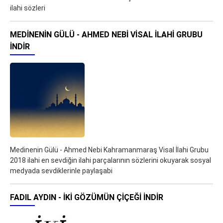
ilahi sözleri
MEDINENIN GÜLÜ - AHMED NEBI VISAL İLAHI GRUBU
İNDIR
Medinenin Gülü - Ahmed Nebi Kahramanmaraş Visal İlahi Grubu
2018 ilahi en sevdiğin ilahi parçalarının sözlerini okuyarak sosyal
medyada sevdiklerinle paylaşabi
FADIL AYDIN - İKİ GÖZÜMÜN ÇİÇEĞİ İNDIR