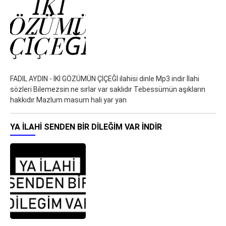
FADIL AYDIN - İKİ GÖZÜMÜN ÇİÇEĞİ ilahisi dinle Mp3 indir İlahi
sözleri Bilemezsin ne sırlar var saklıdır Tebessümün aşıkların
hakkıdır Mazlum masum hali yar yan
YA ILAHI SENDEN BIR DILEĞIM VAR İNDIR