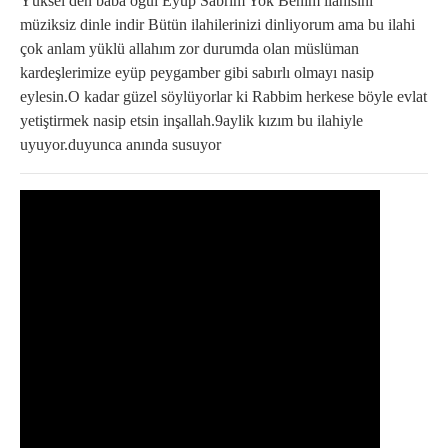
Yüksel den baba oğül Eyüp Sabrım Yok Benim ilahisini
müziksiz dinle indir Bütün ilahilerinizi dinliyorum ama bu ilahi
çok anlam yüklü allahım zor durumda olan müslüman
kardeşlerimize eyüp peygamber gibi sabırlı olmayı nasip
eylesin.O kadar güzel söylüyorlar ki Rabbim herkese böyle evlat
yetiştirmek nasip etsin inşallah.9aylik kızım bu ilahiyle
uyuyor.duyunca anında susuyor