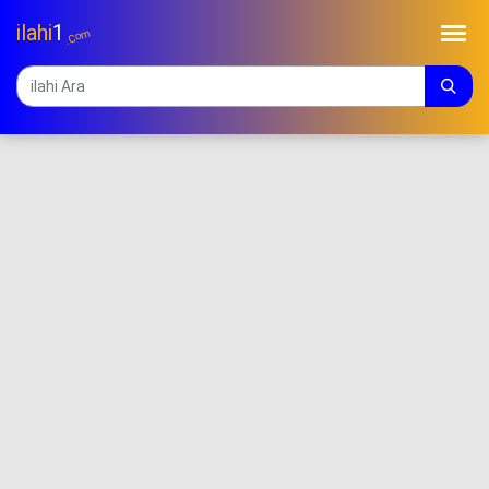
ilahi
1
.Com