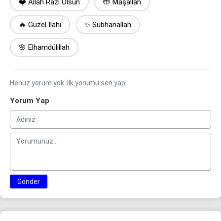
❤️ Allah Razı Olsun
🤲 Maşallah
🔥 Güzel İlahi
✨ Sübhanallah
🌸 Elhamdülillah
Henüz yorum yok. İlk yorumu sen yap!
Yorum Yap
Gönder