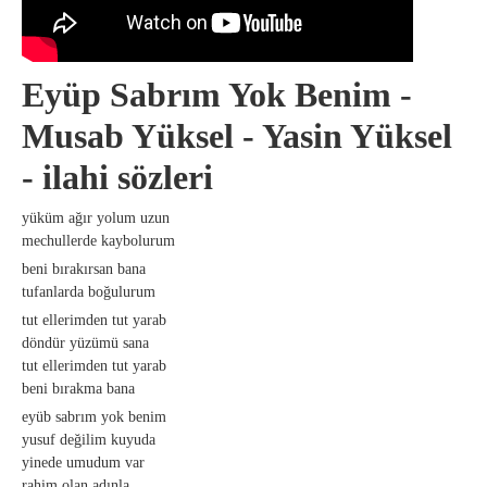
Eyüp Sabrım Yok Benim -
Musab Yüksel - Yasin Yüksel
- ilahi sözleri
yüküm ağır yolum uzun
mechullerde kaybolurum
beni bırakırsan bana
tufanlarda boğulurum
tut ellerimden tut yarab
döndür yüzümü sana
tut ellerimden tut yarab
beni bırakma bana
eyüb sabrım yok benim
yusuf değilim kuyuda
yinede umudum var
rahim olan adınla