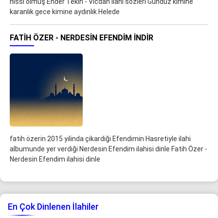
hissi olmuş Ender Tekin - Vicdan ilahi sözleri Gündüz kimine
karanlık gece kimine aydınlık Helede
FATIH ÖZER - NERDESIN EFENDIM İNDIR
fatih özerin 2015 yilinda çikardiği Efendimin Hasretiyle ilahi
albumunde yer verdiği Nerdesin Efendim ilahisi dinle Fatih Özer -
Nerdesin Efendim ilahisi dinle
En Çok Dinlenen İlahiler