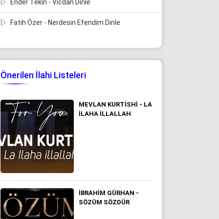
Ender Tekin - Vicdan Dinle
Fatih Özer - Nerdesin Efendim Dinle
Önerilen İlahi Listeleri
MEVLAN KURTISHI - LA
ILAHA ILLALLAH
İBRAHIM GÜRHAN -
SÖZÜM SÖZDÜR