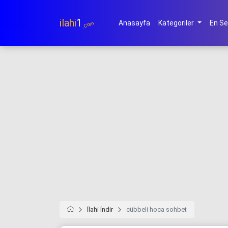
ilahi
1
Anasayfa
Kategoriler
En Se
.Com
İlahi İndir
cübbeli hoca sohbet