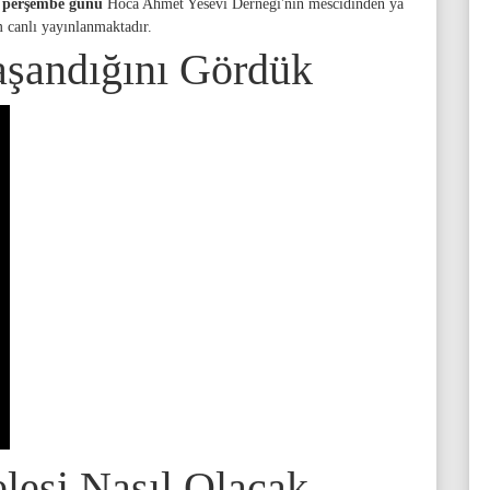
a perşembe günü
Hoca Ahmet Yesevi Derneği'nin mescidinden ya
m canlı yayınlanmaktadır.
şandığını Gördük
lesi Nasıl Olacak