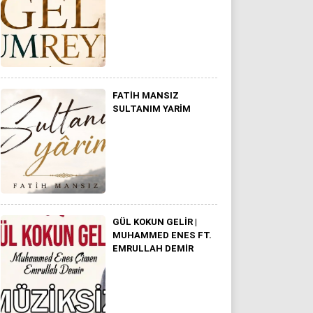
FATIH MANSIZ
SULTANIM YARİM
GÜL KOKUN GELIR |
MUHAMMED ENES FT.
EMRULLAH DEMIR