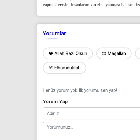
yapmak versin, insanlarımızın zina yapması belasını iza
Yorumlar
❤️ Allah Razı Olsun
🤲 Maşallah
🌸 Elhamdülillah
Henüz yorum yok. İlk yorumu sen yap!
Yorum Yap