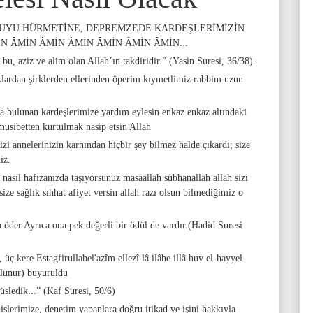
SUYU HÜRMETİNE, DEPREMZEDE KARDEŞLERİMİZİN
İN ÂMİN ÂMİN ÂMİN ÂMİN ÂMİN ÂMİN...
 bu, aziz ve alim olan Allah’ın takdiridir.” (Yasin Suresi, 36/38).
lardan şirklerden ellerinden öperim kıymetlimiz rabbim uzun
ulunan kardeşlerimize yardım eylesin enkaz enkaz altındaki
 musibetten kurtulmak nasip etsin Allah
zi annelerinizin karnından hiçbir şey bilmez halde çıkardı; size
iz.
nasıl hafızanızda taşıyorsunuz masaallah sübhanallah allah sizi
 size sağlık sıhhat afiyet versin allah razı olsun bilmediğimiz o
a öder.Ayrıca ona pek değerli bir ödül de vardır.(Hadid Suresi
üç kere Estagfirullahel'azîm ellezî lâ ilâhe illâ huv el-hayyel-
olunur) buyuruldu
üsledik...” (Kaf Suresi, 50/6)
slerimize, denetim yapanlara doğru itikad ve işini hakkıyla