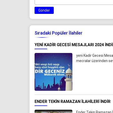
Gönder
Sıradaki Popüler İlahiler
YENI KADIR GECESI MESAJLARI 2024 İNDI
yeni Kadir Gecesi Mesaj
mecralar üzerinden sevd
ENDER TEKIN RAMAZAN İLAHILERI İNDIR
Ender Tekin Ramazan İla