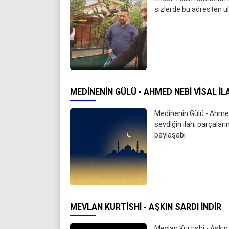
sizlerde bu adresten ul
MEDINENIN GÜLÜ - AHMED NEBI VISAL İL
Medinenin Gülü - Ahmed
sevdiğin ilahi parçalar
paylaşabi
MEVLAN KURTISHI - AŞKIN SARDI İNDIR
Mevlan Kurtishi - Aşkın