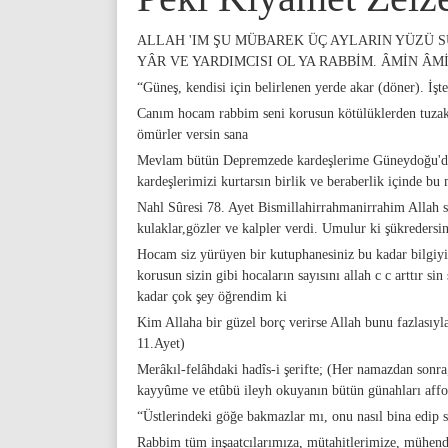
ALLAH 'IM ŞU MÜBAREK ÜÇ AYLARIN YÜZÜ 
YÂR VE YARDIMCISI OL YA RABBİM. ÂMİN ÂM
“Güneş, kendisi için belirlenen yerde akar (döner). İşte
Canım hocam rabbim seni korusun kötülüklerden tuzak
ömürler versin sana
Mevlam bütün Depremzede kardeşlerime Güneydoğu'da b
kardeşlerimizi kurtarsın birlik ve beraberlik içinde bu
Nahl Sûresi 78. Ayet Bismillahirrahmanirrahim Allah si
kulaklar,gözler ve kalpler verdi. Umulur ki şükredersin
Hocam siz yürüyen bir kutuphanesiniz bu kadar bilgiyi 
korusun sizin gibi hocaların sayısını allah c c arttır sin
kadar çok şey öğrendim ki
Kim Allaha bir güzel borç verirse Allah bunu fazlasıyl
11.Ayet)
Merâkıl-felâhdaki hadîs-i şerifte; (Her namazdan sonra, 
kayyûme ve etûbü ileyh okuyanın bütün günahları aff
“Üstlerindeki göğe bakmazlar mı, onu nasıl bina edip s
Rabbim tüm inşaatcılarımıza, mütahitlerimize, mühendi