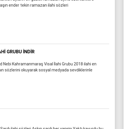
aşın ender tekin ramazan ilahi sözleri
AHI GRUBU İNDIR
 Nebi Kahramanmaraş Visal İlahi Grubu 2018 ilahi en
ının sözlerini okuyarak sosyal medyada sevdiklerinle
 Sardı ilahi sözleri Aşkın sardı her yanımı Yaktı kavurdu bu