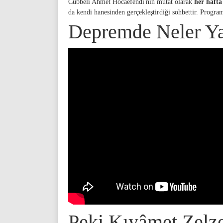
Cübbeli Ahmet Hocaefendi'nin mutat olarak
her haft
da kendi hanesinden gerçekleştirdiği sohbettir. Progra
Depremde Neler Ya
Peki Kıyâmet Zelze