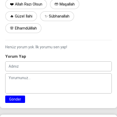
❤️ Allah Razı Olsun
🤲 Maşallah
🔥 Güzel İlahi
✨ Sübhanallah
🌸 Elhamdülillah
Henüz yorum yok. İlk yorumu sen yap!
Yorum Yap
Gönder