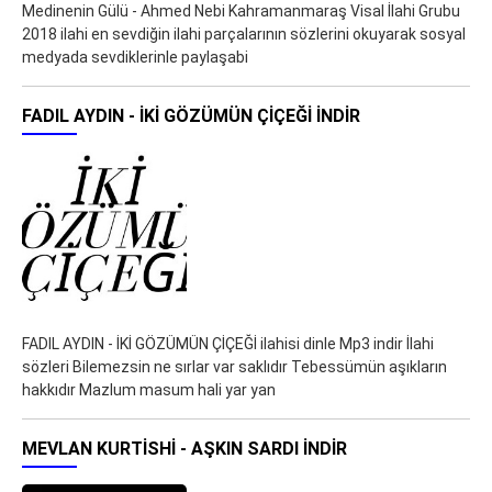
Medinenin Gülü - Ahmed Nebi Kahramanmaraş Visal İlahi Grubu
2018 ilahi en sevdiğin ilahi parçalarının sözlerini okuyarak sosyal
medyada sevdiklerinle paylaşabi
FADIL AYDIN - İKİ GÖZÜMÜN ÇİÇEĞİ İNDIR
FADIL AYDIN - İKİ GÖZÜMÜN ÇİÇEĞİ ilahisi dinle Mp3 indir İlahi
sözleri Bilemezsin ne sırlar var saklıdır Tebessümün aşıkların
hakkıdır Mazlum masum hali yar yan
MEVLAN KURTISHI - AŞKIN SARDI İNDIR