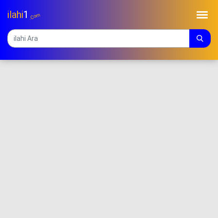
ilahi
1
.Com