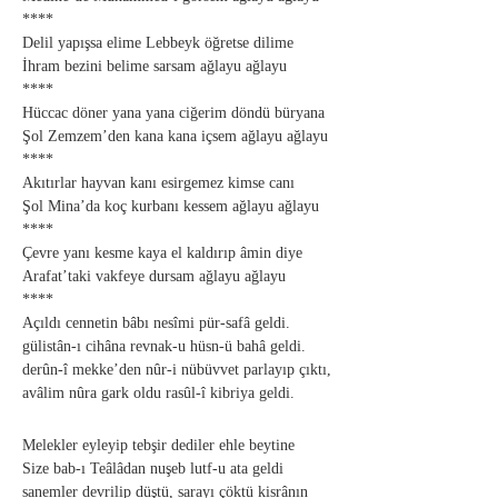
****
Delil yapışsa elime Lebbeyk öğretse dilime
İhram bezini belime sarsam ağlayu ağlayu
****
Hüccac döner yana yana ciğerim döndü büryana
Şol Zemzem’den kana kana içsem ağlayu ağlayu
****
Akıtırlar hayvan kanı esirgemez kimse canı
Şol Mina’da koç kurbanı kessem ağlayu ağlayu
****
Çevre yanı kesme kaya el kaldırıp âmin diye
Arafat’taki vakfeye dursam ağlayu ağlayu
****
Açıldı cennetin bâbı nesîmi pür-safâ geldi.
gülistân-ı cihâna revnak-u hüsn-ü bahâ geldi.
derûn-î mekke’den nûr-i nübüvvet parlayıp çıktı,
avâlim nûra gark oldu rasûl-î kibriya geldi.
Melekler eyleyip tebşir dediler ehle beytine
Size bab-ı Teâlâdan nuşeb lutf-u ata geldi
sanemler devrilip düştü, sarayı çöktü kisrânın