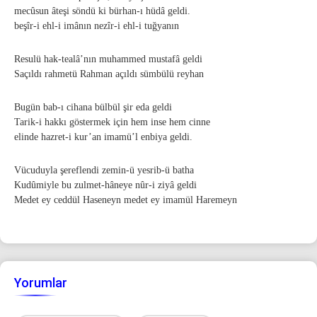
mecûsun âteşi söndü ki bürhan-ı hüdâ geldi.
beşîr-i ehl-i imânın nezîr-i ehl-i tuğyanın
Resulü hak-tealâ’nın muhammed mustafâ geldi
Saçıldı rahmetü Rahman açıldı sümbülü reyhan
Bugün bab-ı cihana bülbül şir eda geldi
Tarik-i hakkı göstermek için hem inse hem cinne
elinde hazret-i kur’an imamü’l enbiya geldi.
Vücuduyla şereflendi zemin-ü yesrib-ü batha
Kudûmiyle bu zulmet-hâneye nûr-i ziyâ geldi
Medet ey ceddül Haseneyn medet ey imamül Haremeyn
Yorumlar