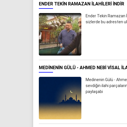
ENDER TEKIN RAMAZAN İLAHILERI İNDIR
Ender Tekin Ramazan İla
sizlerde bu adresten ul
MEDINENIN GÜLÜ - AHMED NEBI VISAL İL
Medinenin Gülü - Ahmed
sevdiğin ilahi parçalar
paylaşabi