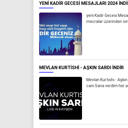
YENI KADIR GECESI MESAJLARI 2024 İNDI
yeni Kadir Gecesi Mesaj
mecralar üzerinden sevd
MEVLAN KURTISHI - AŞKIN SARDI İNDIR
Mevlan Kurtishi - Aşkın
canı Sana verdim her 