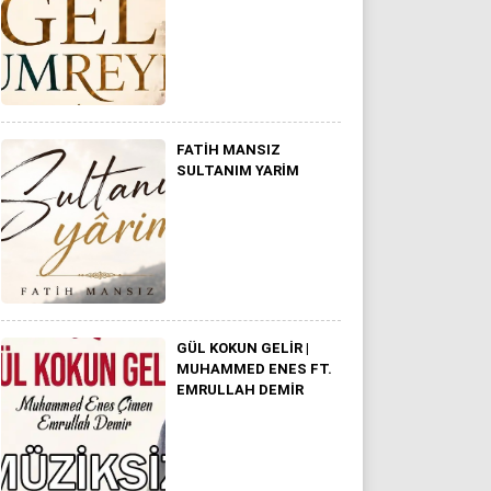
FATIH MANSIZ
SULTANIM YARİM
GÜL KOKUN GELIR |
MUHAMMED ENES FT.
EMRULLAH DEMIR