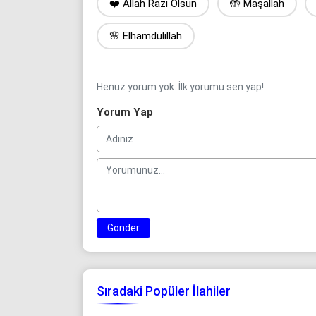
❤️ Allah Razı Olsun
🤲 Maşallah
🌸 Elhamdülillah
Henüz yorum yok. İlk yorumu sen yap!
Yorum Yap
Gönder
Sıradaki Popüler İlahiler