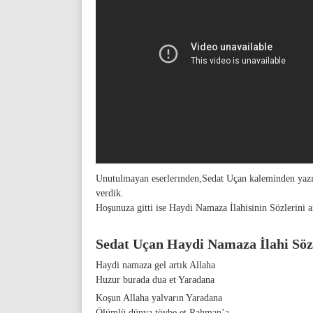
Unutulmayan eserlerınden,Sedat Uçan kaleminden yazıla
verdik.
Hoşunuza gitti ise Haydi Namaza İlahisinin Sözlerini ark
Sedat Uçan Haydi Namaza İlahi Söz
Haydi namaza gel artık Allaha
Huzur burada dua et Yaradana
Koşun Allaha yalvarın Yaradana
Ölümlü dünya tövbe et Rahman’a