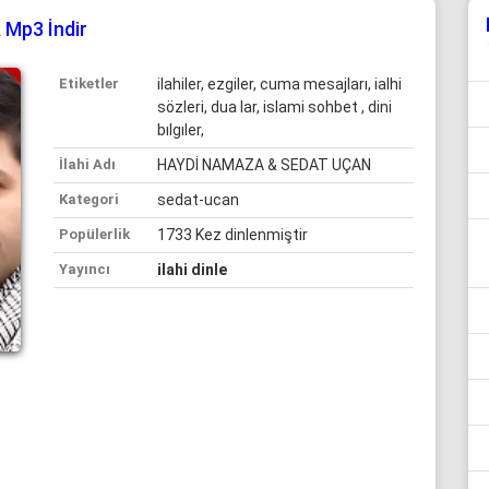
Mp3 İndir
Etiketler
ilahiler, ezgiler, cuma mesajları, ialhi
sözleri, dua lar, islami sohbet , dini
bılgıler,
İlahi Adı
HAYDİ NAMAZA & SEDAT UÇAN
Kategori
sedat-ucan
Popülerlik
1733 Kez dinlenmiştir
Yayıncı
ilahi dinle