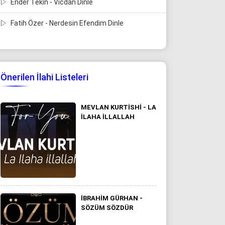
Ender Tekin - Vicdan Dinle
Fatih Özer - Nerdesin Efendim Dinle
Önerilen İlahi Listeleri
MEVLAN KURTISHI - LA
ILAHA ILLALLAH
İBRAHIM GÜRHAN -
SÖZÜM SÖZDÜR