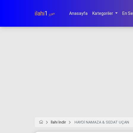
ilahi
1
Anasayfa
Kategoriler
En Se
.Com
İlahi İndir
HAYDİ NAMAZA & SEDAT UÇAN