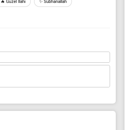
🔥 Güzel İlahi
✨ Sübhanallah