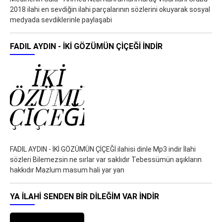
2018 ilahi en sevdiğin ilahi parçalarının sözlerini okuyarak sosyal
medyada sevdiklerinle paylaşabi
FADIL AYDIN - İKİ GÖZÜMÜN ÇİÇEĞİ İNDIR
FADIL AYDIN - İKİ GÖZÜMÜN ÇİÇEĞİ ilahisi dinle Mp3 indir İlahi
sözleri Bilemezsin ne sırlar var saklıdır Tebessümün aşıkların
hakkıdır Mazlum masum hali yar yan
YA ILAHI SENDEN BIR DILEĞIM VAR İNDIR