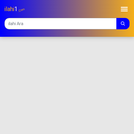
ilahi
1
.Com