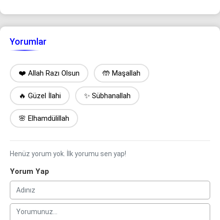
Yorumlar
❤️ Allah Razı Olsun
🤲 Maşallah
🔥 Güzel İlahi
✨ Sübhanallah
🌸 Elhamdülillah
Henüz yorum yok. İlk yorumu sen yap!
Yorum Yap