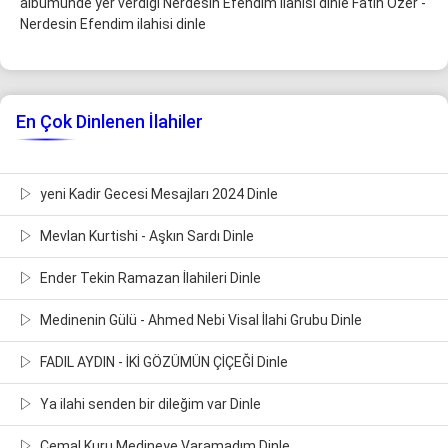
albumunde yer verdiği Nerdesin Efendim ilahisi dinle Fatih Özer -
Nerdesin Efendim ilahisi dinle
En Çok Dinlenen İlahiler
yeni Kadir Gecesi Mesajları 2024 Dinle
Mevlan Kurtishi - Aşkın Sardı Dinle
Ender Tekin Ramazan İlahileri Dinle
Medinenin Gülü - Ahmed Nebi Visal İlahi Grubu Dinle
FADIL AYDIN - İKİ GÖZÜMÜN ÇİÇEĞİ Dinle
Ya ilahi senden bir dileğim var Dinle
Cemal Kuru Medineye Varamadım Dinle