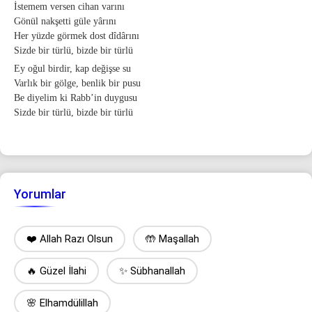
İstemem versen cihan varını
Gönül nakşetti güle yârını
Her yüzde görmek dost dîdârını
Sizde bir türlü, bizde bir türlü
Ey oğul birdir, kap değişse su
Varlık bir gölge, benlik bir pusu
Be diyelim ki Rabb’in duygusu
Sizde bir türlü, bizde bir türlü
Yorumlar
❤️ Allah Razı Olsun
🤲 Maşallah
🔥 Güzel İlahi
✨ Sübhanallah
🌸 Elhamdülillah