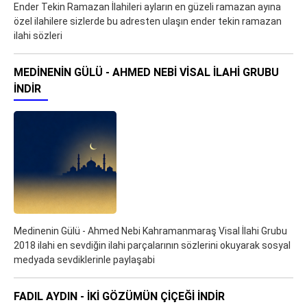
Ender Tekin Ramazan İlahileri ayların en güzeli ramazan ayına
özel ilahilere sizlerde bu adresten ulaşın ender tekin ramazan
ilahi sözleri
MEDINENIN GÜLÜ - AHMED NEBI VISAL İLAHI GRUBU
İNDIR
Medinenin Gülü - Ahmed Nebi Kahramanmaraş Visal İlahi Grubu
2018 ilahi en sevdiğin ilahi parçalarının sözlerini okuyarak sosyal
medyada sevdiklerinle paylaşabi
FADIL AYDIN - İKİ GÖZÜMÜN ÇİÇEĞİ İNDIR