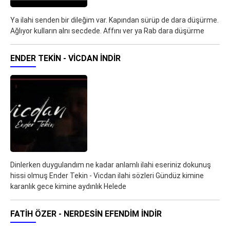
Ya ilahi senden bir dileğim var. Kapından sürüp de dara düşürme.
Ağlıyor kulların alnı secdede. Affını ver ya Rab dara düşürme
ENDER TEKIN - VICDAN İNDIR
Dinlerken duygulandım ne kadar anlamlı ilahi eseriniz dokunuş
hissi olmuş Ender Tekin - Vicdan ilahi sözleri Gündüz kimine
karanlık gece kimine aydınlık Helede
FATIH ÖZER - NERDESIN EFENDIM İNDIR