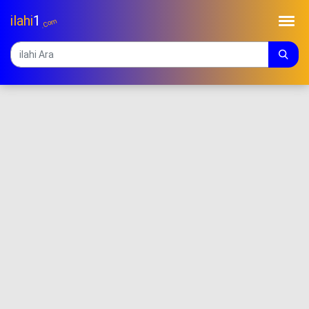
ilahi
1
.Com