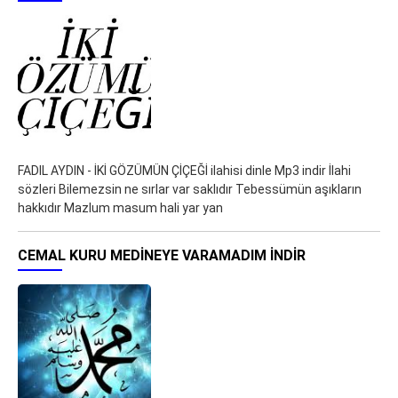
FADIL AYDIN - İKİ GÖZÜMÜN ÇİÇEĞİ ilahisi dinle Mp3 indir İlahi
sözleri Bilemezsin ne sırlar var saklıdır Tebessümün aşıkların
hakkıdır Mazlum masum hali yar yan
CEMAL KURU MEDINEYE VARAMADIM İNDIR