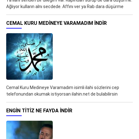
Ya ilahi senden bir dileğim var. Kapından sürüp de dara düşürme.
Ağlıyor kulların alnı secdede. Affını ver ya Rab dara düşürme
CEMAL KURU MEDINEYE VARAMADIM İNDIR
Cemal Kuru Medineye Varamadım isimli ilahi sözlerini cep
telefonundan okumak istiyorsan ilahin.net de bulabilirsin
ENGIN TITIZ NE FAYDA İNDIR