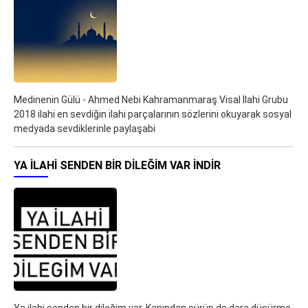
Medinenin Gülü - Ahmed Nebi Kahramanmaraş Visal İlahi Grubu
2018 ilahi en sevdiğin ilahi parçalarının sözlerini okuyarak sosyal
medyada sevdiklerinle paylaşabi
YA ILAHI SENDEN BIR DILEĞIM VAR İNDIR