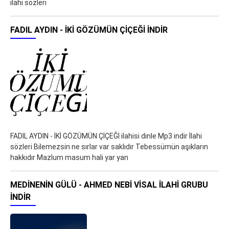
ilahi sözleri
FADIL AYDIN - İKİ GÖZÜMÜN ÇİÇEĞİ İNDIR
FADIL AYDIN - İKİ GÖZÜMÜN ÇİÇEĞİ ilahisi dinle Mp3 indir İlahi
sözleri Bilemezsin ne sırlar var saklıdır Tebessümün aşıkların
hakkıdır Mazlum masum hali yar yan
MEDINENIN GÜLÜ - AHMED NEBI VISAL İLAHI GRUBU
İNDIR