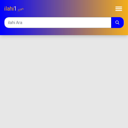
ilahi
1
.Com