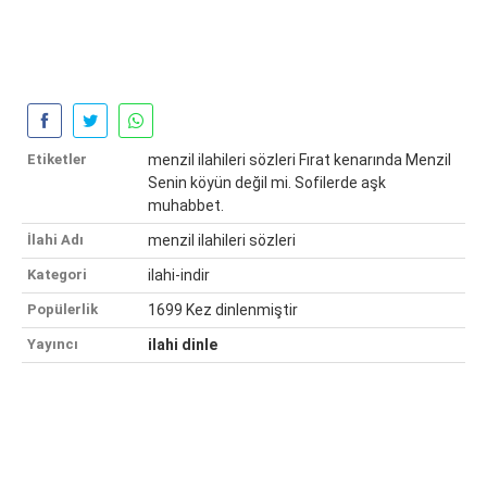
Etiketler
menzil ilahileri sözleri Fırat kenarında Menzil
Senin köyün değil mi. Sofilerde aşk
muhabbet.
İlahi Adı
menzil ilahileri sözleri
Kategori
ilahi-indir
Popülerlik
1699 Kez dinlenmiştir
Yayıncı
ilahi dinle