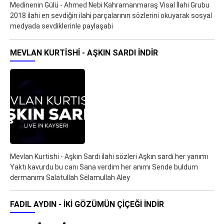
Medinenin Gülü - Ahmed Nebi Kahramanmaraş Visal İlahi Grubu
2018 ilahi en sevdiğin ilahi parçalarının sözlerini okuyarak sosyal
medyada sevdiklerinle paylaşabi
MEVLAN KURTISHI - AŞKIN SARDI İNDIR
Mevlan Kurtishi - Aşkın Sardı ilahi sözleri Aşkın sardı her yanımı
Yaktı kavurdu bu canı Sana verdim her anımı Sende buldum
dermanımı Salatullah Selamullah Aley
FADIL AYDIN - İKİ GÖZÜMÜN ÇİÇEĞİ İNDIR