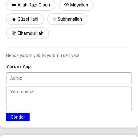
❤️ Allah Razı Olsun
🤲 Maşallah
🔥 Güzel İlahi
✨ Sübhanallah
🌸 Elhamdülillah
Henüz yorum yok. İlk yorumu sen yap!
Yorum Yap
Gönder