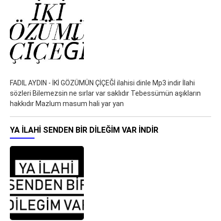
FADIL AYDIN - İKİ GÖZÜMÜN ÇİÇEĞİ ilahisi dinle Mp3 indir İlahi
sözleri Bilemezsin ne sırlar var saklıdır Tebessümün aşıkların
hakkıdır Mazlum masum hali yar yan
YA ILAHI SENDEN BIR DILEĞIM VAR İNDIR