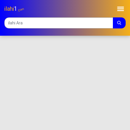
ilahi
1
.Com