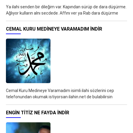
Ya ilahi senden bir dileğim var. Kapından sürüp de dara düşürme.
Ağlıyor kulların alnı secdede. Affını ver ya Rab dara düşürme
CEMAL KURU MEDINEYE VARAMADIM İNDIR
Cemal Kuru Medineye Varamadım isimli ilahi sözlerini cep
telefonundan okumak istiyorsan ilahin.net de bulabilirsin
ENGIN TITIZ NE FAYDA İNDIR