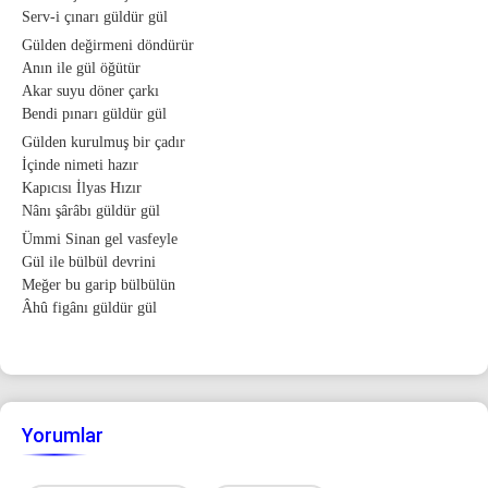
Serv-i çınarı güldür gül
Gülden değirmeni döndürür
Anın ile gül öğütür
Akar suyu döner çarkı
Bendi pınarı güldür gül
Gülden kurulmuş bir çadır
İçinde nimeti hazır
Kapıcısı İlyas Hızır
Nânı şârâbı güldür gül
Ümmi Sinan gel vasfeyle
Gül ile bülbül devrini
Meğer bu garip bülbülün
Âhû figânı güldür gül
Yorumlar