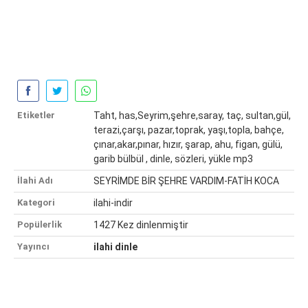
Etiketler
Taht, has,Seyrim,şehre,saray, taç, sultan,gül,
terazi,çarşı, pazar,toprak, yaşı,topla, bahçe,
çınar,akar,pınar, hızır, şarap, ahu, figan, gülü,
garib bülbül , dinle, sözleri, yükle mp3
İlahi Adı
SEYRİMDE BİR ŞEHRE VARDIM-FATİH KOCA
Kategori
ilahi-indir
Popülerlik
1427 Kez dinlenmiştir
Yayıncı
ilahi dinle