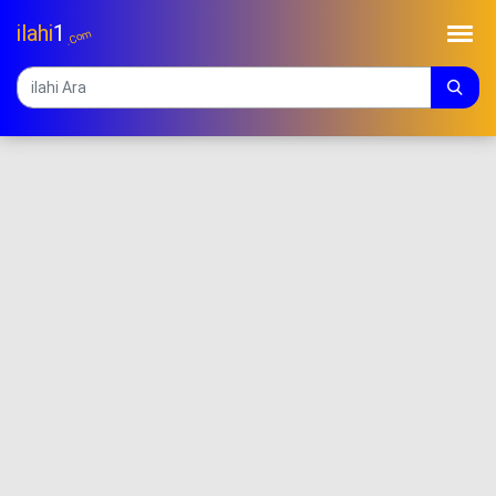
ilahi
1
.Com