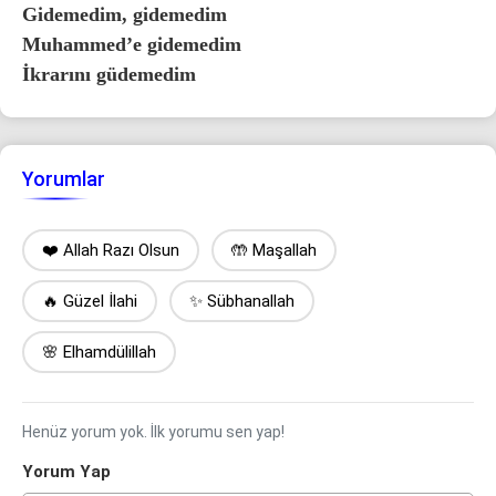
Gidemedim, gidemedim
Muhammed’e gidemedim
İkrarını güdemedim
Yorumlar
❤️ Allah Razı Olsun
🤲 Maşallah
🔥 Güzel İlahi
✨ Sübhanallah
🌸 Elhamdülillah
Henüz yorum yok. İlk yorumu sen yap!
Yorum Yap