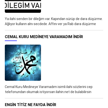
Ya ilahi senden bir dileğim var. Kapından sürüp de dara düşürme.
Ağlıyor kulların alnı secdede. Affını ver ya Rab dara düşürme
CEMAL KURU MEDINEYE VARAMADIM İNDIR
Cemal Kuru Medineye Varamadım isimli ilahi sözlerini cep
telefonundan okumak istiyorsan ilahin.net de bulabilirsin
ENGIN TITIZ NE FAYDA İNDIR