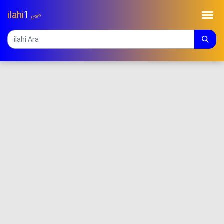
ilahi
1
.Com