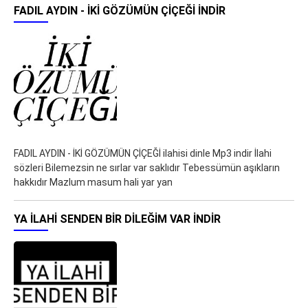
FADIL AYDIN - İKİ GÖZÜMÜN ÇİÇEĞİ İNDIR
FADIL AYDIN - İKİ GÖZÜMÜN ÇİÇEĞİ ilahisi dinle Mp3 indir İlahi
sözleri Bilemezsin ne sırlar var saklıdır Tebessümün aşıkların
hakkıdır Mazlum masum hali yar yan
YA ILAHI SENDEN BIR DILEĞIM VAR İNDIR