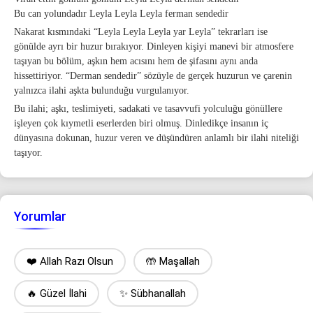
Bu can yolundadır Leyla Leyla Leyla ferman sendedir
Nakarat kısmındaki “Leyla Leyla Leyla yar Leyla” tekrarları ise
gönülde ayrı bir huzur bırakıyor. Dinleyen kişiyi manevi bir atmosfere
taşıyan bu bölüm, aşkın hem acısını hem de şifasını aynı anda
hissettiriyor. “Derman sendedir” sözüyle de gerçek huzurun ve çarenin
yalnızca ilahi aşkta bulunduğu vurgulanıyor.
Bu ilahi; aşkı, teslimiyeti, sadakati ve tasavvufi yolculuğu gönüllere
işleyen çok kıymetli eserlerden biri olmuş. Dinledikçe insanın iç
dünyasına dokunan, huzur veren ve düşündüren anlamlı bir ilahi niteliği
taşıyor.
Yorumlar
❤️ Allah Razı Olsun
🤲 Maşallah
🔥 Güzel İlahi
✨ Sübhanallah