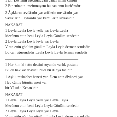
1 Bir Leylânın Mecnûnuyam cânân ilinin canıdır
2 Bir sultanın meftunuyam bu can anın kurbânıdır
2 Âşıkların sevdâsıdır yar ariflerin me'vâsıdır yar
Sâdıkların Leylâsıdır yar kâmillerin seyrânıdır
NAKARAT
1 Leyla Leyla Leyla yella yar Leyla Leyla
Mecûnun ettin beni Leyla Leyla Gönlüm sendedir
2 Leyla Leyla Leyla leyla yar Leyla
Viran ettin gönlüm gönlüm Leyla Leyla derman sendedir
Bu can uğurundadır Leyla Leyla Leyla ferman sendedir
————————————————————
1 Her kim ki tuttu destini soyundu varlık postunu
Buldu hakîkat dostunu bildi bu dünya fânîdir
1 Aşk u muhabbet hanesi yar âlem anın dîvânesi yar
Hep cümle hüsnün anesi yar
bir Yûsuf-ı Kenan'ıdır
NAKARAT
1 Leyla Leyla Leyla yella yar Leyla Leyla
Mecûnun ettin beni Leyla Leyla Gönlüm sendedir
2 Leyla Leyla Leyla leyla yar Leyla
Viran ettin gönlüm gönlüm Leyla Leyla derman sendedir