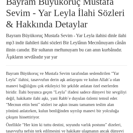
Bayram Büyükoruç Mustafa
Sevim - Yar Leyla İlahi Sözleri
& Hakkında Detaylar
Bayram Büyükoruç Mustafa Sevim - Yar Leyla ilahisi dinle ilahi
mp3 indir ilahileri ilahi sözleri Bir Leylânın Mecnûnuyam cânân
ilinin canıdır. Bir sultanın meftunuyam bu can anın kurbânıdır.
Âşıkların sevdâsıdır yar yar
Bayram Büyükoruç ve Mustafa Sevim tarafından seslendirilen “Yar
Leyla” ilahisi, tasavvufun derin aşk anlayışını ve kulun Allah’a olan
manevi bağlılığını çok etkileyici bir şekilde anlatan özel eserlerden
biridir. İlahi boyunca geçen “Leyla” ifadesi sadece dünyevi bir sevgiliyi
değil, hakikatte ilahi aşkı, yani Rabb’e duyulan özlemi temsil eder.
“Mecnun ettin beni” sözleri ise aşkın insanı tamamen teslim alan
yönünü anlatırken, kulun benliğinden sıyrılıp manevi bir yolculuğa
çıkışını hissettiriyor.
Özellikle “Her kim ki tuttu destini, soyundu varlık postunu” dizeleri,
tasavvufta nefsin terk edilmesini ve hakikate ulaşmanın ancak dünyevi