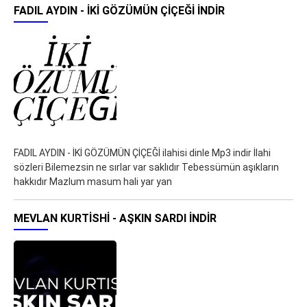
FADIL AYDIN - İKİ GÖZÜMÜN ÇİÇEĞİ İNDIR
FADIL AYDIN - İKİ GÖZÜMÜN ÇİÇEĞİ ilahisi dinle Mp3 indir İlahi
sözleri Bilemezsin ne sırlar var saklıdır Tebessümün aşıkların
hakkıdır Mazlum masum hali yar yan
MEVLAN KURTISHI - AŞKIN SARDI İNDIR