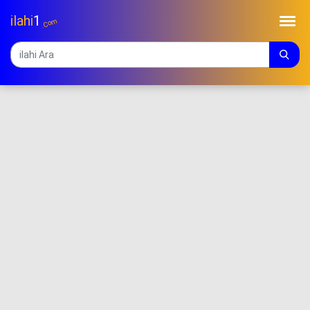
ilahi
1
.Com