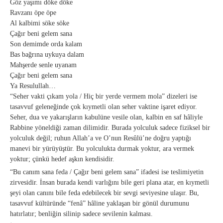
Göz yaşımı döke döke
Ravzanı öpe öpe
Al kalbimi söke söke
Çağır beni gelem sana
Son demimde orda kalam
Bas bağrına uykuya dalam
Mahşerde senle uyanam
Çağır beni gelem sana
Ya Resulullah…
“Seher vakti çıkam yola / Hiç bir yerde vermem mola” dizeleri ise
tasavvuf geleneğinde çok kıymetli olan seher vaktine işaret ediyor.
Seher, dua ve yakarışların kabulüne vesile olan, kalbin en saf hâliyle
Rabbine yöneldiği zaman dilimidir. Burada yolculuk sadece fiziksel bir
yolculuk değil; ruhun Allah’a ve O’nun Resûlü’ne doğru yaptığı
manevi bir yürüyüştür. Bu yolculukta durmak yoktur, ara vermek
yoktur; çünkü hedef aşkın kendisidir.
“Bu canım sana feda / Çağır beni gelem sana” ifadesi ise teslimiyetin
zirvesidir. İnsan burada kendi varlığını bile geri plana atar, en kıymetli
şeyi olan canını bile feda edebilecek bir sevgi seviyesine ulaşır. Bu,
tasavvuf kültüründe “fenâ” hâline yaklaşan bir gönül durumunu
hatırlatır; benliğin silinip sadece sevilenin kalması.