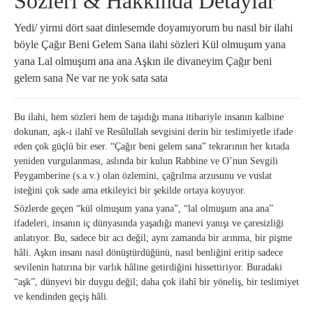
Sözleri & Hakkında Detaylar
Yedi/ yirmi dört saat dinlesemde doyamıyorum bu nasıl bir ilahi
böyle Çağır Beni Gelem Sana ilahi sözleri Kül olmuşum yana
yana Lal olmuşum ana ana Aşkın ile divaneyim Çağır beni
gelem sana Ne var ne yok sata sata
Bu ilahi, hem sözleri hem de taşıdığı mana itibariyle insanın kalbine
dokunan, aşk-ı ilahî ve Resûlullah sevgisini derin bir teslimiyetle ifade
eden çok güçlü bir eser. “Çağır beni gelem sana” tekrarının her kıtada
yeniden vurgulanması, aslında bir kulun Rabbine ve O’nun Sevgili
Peygamberine (s.a.v.) olan özlemini, çağrılma arzusunu ve vuslat
isteğini çok sade ama etkileyici bir şekilde ortaya koyuyor.
Sözlerde geçen “kül olmuşum yana yana”, “lal olmuşum ana ana”
ifadeleri, insanın iç dünyasında yaşadığı manevi yanışı ve çaresizliği
anlatıyor. Bu, sadece bir acı değil; aynı zamanda bir arınma, bir pişme
hâli. Aşkın insanı nasıl dönüştürdüğünü, nasıl benliğini eritip sadece
sevilenin hatırına bir varlık hâline getirdiğini hissettiriyor. Buradaki
“aşk”, dünyevi bir duygu değil; daha çok ilahî bir yöneliş, bir teslimiyet
ve kendinden geçiş hâli.