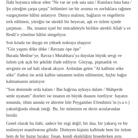
İlahi boyunca tekrar eden “Ne var ne yok sata sata / Kumlara bata bata /
Şu yüreğim çarpa çarpa” bölümleri ise bir arınma ve zorluklara rağmen
vazgeçmeme hâlini anlatıyor. Dünya malının, bağların ve engellerin
terk edilmesi; yüreğin ise sürekli bir heyecan, aşk ve özlem içinde
çarpması… Bu, insanın içsel bir mücadeleyle birlikte sürekli Allah’a ve
Resûl’e yönelme hâlini simgeliyor.
Son kıtada ise duygu en yüksek noktaya ulaşıyor:
“Göz yaşımı döke döke / Ravzanı öpe öpe”
Burada Medine’ye, Ravza-i Mutahhara’ya duyulan büyük sevgi ve
özlem çok açık bir şekilde ifade ediliyor. Gözyaşı, pişmanlık ve
sevginin en saf hali olarak akıyor. Ardından gelen “Al kalbimi söke
söke” ifadesi ise artık kalbin tamamen teslim edilmesini, hiçbir bağın
kalmamasını anlatıyor.
“Son demimde orda kalam / Bas bağrına uykuya dalam / Mahşerde
senle uyanam” dizeleri ise insanın en büyük duasını özetliyor: hayatın
sonunda, ölüm anında ve ahirette bile Peygamber Efendimiz’in (s.a.v.)
yakınlığında olmak isteği. Bu, bir müminin en derin arzularından
biridir.
Genel olarak bu ilahi, sadece bir ezgi değil; bir dua, bir yakarış ve bir
teslimiyet manifestosu gibidir. Dinleyen kişinin kalbinde hem bir özlem
hem de bir huzur bırakır. İnsan, kendi eksikliğini hissederken aynı