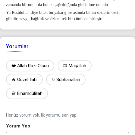
zamanda bir umut da bulur: çağrıldığında gidebilme umudu…
Ya Resûlullah diye biten bu yakarış ise aslında bütün sözlerin özeti
gibidir: sevgi, bağlılık ve özlem tek bir cümlede birleşir.
Yorumlar
❤️ Allah Razı Olsun
🤲 Maşallah
🔥 Güzel İlahi
✨ Sübhanallah
🌸 Elhamdülillah
Henüz yorum yok. İlk yorumu sen yap!
Yorum Yap