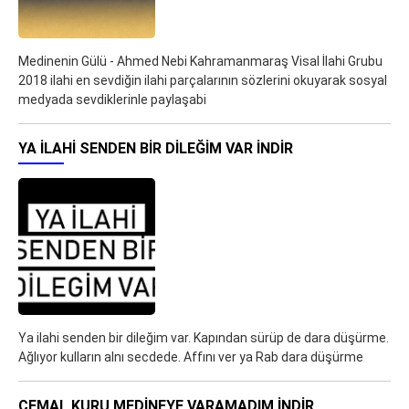
Medinenin Gülü - Ahmed Nebi Kahramanmaraş Visal İlahi Grubu
2018 ilahi en sevdiğin ilahi parçalarının sözlerini okuyarak sosyal
medyada sevdiklerinle paylaşabi
YA ILAHI SENDEN BIR DILEĞIM VAR İNDIR
Ya ilahi senden bir dileğim var. Kapından sürüp de dara düşürme.
Ağlıyor kulların alnı secdede. Affını ver ya Rab dara düşürme
CEMAL KURU MEDINEYE VARAMADIM İNDIR