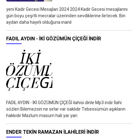
yeni Kadir Gecesi Mesajları 2024 2024 Kadir Gecesi mesajlarını
gün boyu çeşitli mecralar üzerinden sevdiklerine iletecek. Bin
aydan daha hayırlı olduğuna inanıl
FADIL AYDIN - İKİ GÖZÜMÜN ÇİÇEĞİ İNDIR
FADIL AYDIN - İKİ GÖZÜMÜN ÇİÇEĞİ ilahisi dinle Mp3 indir İlahi
sözleri Bilemezsin ne sırlar var saklıdır Tebessümün aşıkların
hakkıdır Mazlum masum hali yar yan
ENDER TEKIN RAMAZAN İLAHILERI İNDIR