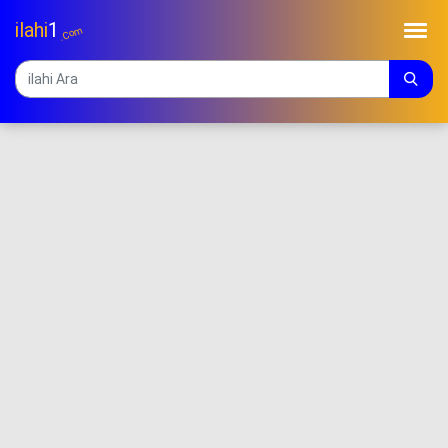
ilahi
1
.Com