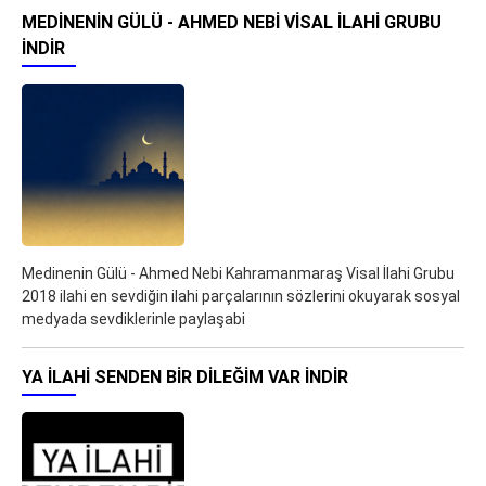
MEDINENIN GÜLÜ - AHMED NEBI VISAL İLAHI GRUBU
İNDIR
Medinenin Gülü - Ahmed Nebi Kahramanmaraş Visal İlahi Grubu
2018 ilahi en sevdiğin ilahi parçalarının sözlerini okuyarak sosyal
medyada sevdiklerinle paylaşabi
YA ILAHI SENDEN BIR DILEĞIM VAR İNDIR