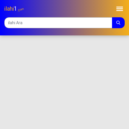
ilahi
1
.Com