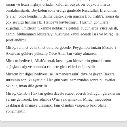
insani ve ticari ilişkiyi ortadan kaldıran büyük bir boykota maruz
bırakılmışlardı. Boykotun sona erdiği günlerde Resûlullah Efendimiz
(s.a.s.), önce kendisini daima destekleyen amcası Ebû Tâlib'i, sonra da
çok sevdiği hanımı Hz. Hatice'yi kaybetmişti. Hüznün gönülleri
kuşattığı, ümitlerin tükenme noktasına geldiği bugünlerde Yüce Allah,
habibi Muhammed Mustafa'yı huzuruna kabul ederek İsrâ ve Mirâç ile
şereflendirdi.
Mirâç, rahmet ve hikmet dolu bu gecede, Peygamberimizin Mescid-i
Aksâ'dan göklere yükselip Yüce Allah'tan vahiy almasıdır.
Miracın hediyesi, Allah'a ortak koşmayan kimselerin günahlarının
bağışlanacağı ve sonunda cennete girecekleri müjdesidir.
Miracın bir diğer hediyesi ise "Âmenerrasulü" diye başlayan Bakara
suresinin son iki ayetidir. Her gün yatsı namazından sonra bu ayetler
okunur, iman dile getirilir.
Mirâç, Cenab-ı Hak'tan gelen davete icabet ederek kulluğun gereklerini
yerine getirerek, her adımda O'na yaklaşmaktır. Mirâç, maddeden
uzaklaşarak manaya ulaşmak; fânî olandan vazgeçip bâkî olana
yönelmektir.