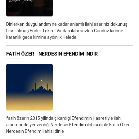
Dinlerken duygulandım ne kadar anlamlı ilahi eseriniz dokunuş
hissi olmuş Ender Tekin - Vicdan ilahi sözleri Gündüz kimine
karanlık gece kimine aydınlık Helede
FATIH ÖZER - NERDESIN EFENDIM İNDIR
fatih özerin 2015 yilinda çikardiği Efendimin Hasretiyle ilahi
albumunde yer verdiği Nerdesin Efendim ilahisi dinle Fatih Özer -
Nerdesin Efendim ilahisi dinle