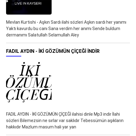
Mevlan Kurtishi - Aşkın Sardı ilahi sözleri Aşkın sardı her yanımı
Yaktı kavurdu bu canı Sana verdim her anımı Sende buldum
dermanımı Salatullah Selamullah Aley
FADIL AYDIN - İKİ GÖZÜMÜN ÇİÇEĞİ İNDIR
FADIL AYDIN - İKİ GÖZÜMÜN ÇİÇEĞİ ilahisi dinle Mp3 indir İlahi
sözleri Bilemezsin ne sırlar var saklıdır Tebessümün aşıkların
hakkıdır Mazlum masum hali yar yan