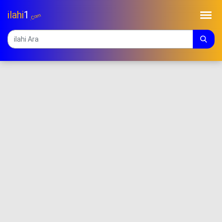
ilahi
1
.Com