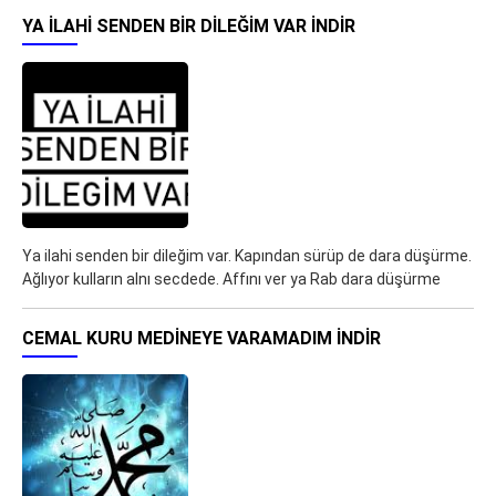
YA ILAHI SENDEN BIR DILEĞIM VAR İNDIR
Ya ilahi senden bir dileğim var. Kapından sürüp de dara düşürme.
Ağlıyor kulların alnı secdede. Affını ver ya Rab dara düşürme
CEMAL KURU MEDINEYE VARAMADIM İNDIR