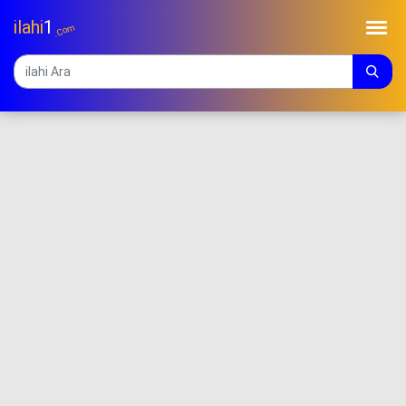
ilahi
1
.Com