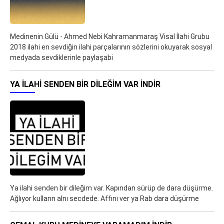
Medinenin Gülü - Ahmed Nebi Kahramanmaraş Visal İlahi Grubu
2018 ilahi en sevdiğin ilahi parçalarının sözlerini okuyarak sosyal
medyada sevdiklerinle paylaşabi
YA ILAHI SENDEN BIR DILEĞIM VAR İNDIR
Ya ilahi senden bir dileğim var. Kapından sürüp de dara düşürme.
Ağlıyor kulların alnı secdede. Affını ver ya Rab dara düşürme