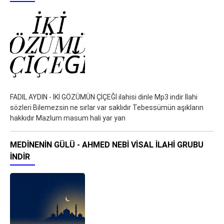
FADIL AYDIN - İKİ GÖZÜMÜN ÇİÇEĞİ ilahisi dinle Mp3 indir İlahi
sözleri Bilemezsin ne sırlar var saklıdır Tebessümün aşıkların
hakkıdır Mazlum masum hali yar yan
MEDINENIN GÜLÜ - AHMED NEBI VISAL İLAHI GRUBU
İNDIR