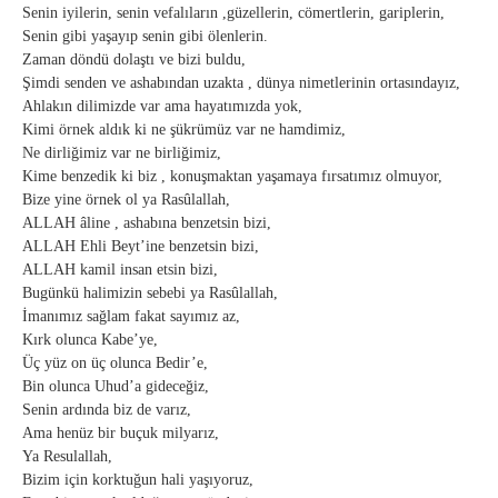
Senin iyilerin, senin vefalıların ,güzellerin, cömertlerin, gariplerin,
Senin gibi yaşayıp senin gibi ölenlerin.
Zaman döndü dolaştı ve bizi buldu,
Şimdi senden ve ashabından uzakta , dünya nimetlerinin ortasındayız,
Ahlakın dilimizde var ama hayatımızda yok,
Kimi örnek aldık ki ne şükrümüz var ne hamdimiz,
Ne dirliğimiz var ne birliğimiz,
Kime benzedik ki biz , konuşmaktan yaşamaya fırsatımız olmuyor,
Bize yine örnek ol ya Rasûlallah,
ALLAH âline , ashabına benzetsin bizi,
ALLAH Ehli Beyt’ine benzetsin bizi,
ALLAH kamil insan etsin bizi,
Bugünkü halimizin sebebi ya Rasûlallah,
İmanımız sağlam fakat sayımız az,
Kırk olunca Kabe’ye,
Üç yüz on üç olunca Bedir’e,
Bin olunca Uhud’a gideceğiz,
Senin ardında biz de varız,
Ama henüz bir buçuk milyarız,
Ya Resulallah,
Bizim için korktuğun hali yaşıyoruz,