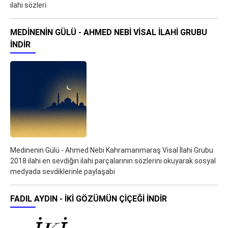
ilahi sözleri
MEDINENIN GÜLÜ - AHMED NEBI VISAL İLAHI GRUBU
İNDIR
Medinenin Gülü - Ahmed Nebi Kahramanmaraş Visal İlahi Grubu
2018 ilahi en sevdiğin ilahi parçalarının sözlerini okuyarak sosyal
medyada sevdiklerinle paylaşabi
FADIL AYDIN - İKİ GÖZÜMÜN ÇİÇEĞİ İNDIR