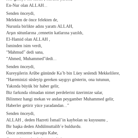
En-Nur olan ALLAH...
Senden önceydi,
Melekten de önce felekten de,
Nurunla birlikte adını yarattı ALLAH,
Arşın sütunlarına ,cennetin katlarına yazıldı,
El-Hamid olan ALLAH ,
İsminden isim verdi,
“Mahmud” dedi sana,
“Ahmed, Muhammed”dedi...
Senden önceydi,
Kureyşilerin Arûbe gününde Ka’b bin Lüey seslendi Mekkelilere,
“Hareminizi süsleyip gereken saygıyı gösterin, ona tutunun,
Yakında büyük bir haber gelir,
Biz farkında olmadan nimet perdelerini üzerimize salar,
Bilinmez hangi mekan ve andan peygamber Muhammed gelir,
Haberler getirir yüce yaradandan...”
Senden önceydi,
ALLAH , deden Hazreti İsmail’in kaybolan su kuyusunu ,
Bir başka deden Abdülmuttalib’e buldurdu.
Önce zemzeme kavuştu Kabe,