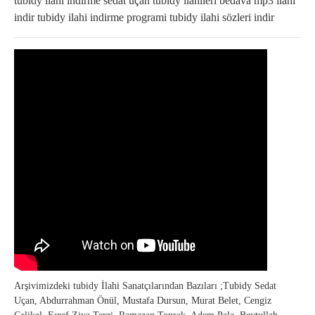
tubidy ilahi indirme sedat uçan tubidy ilahileri bedava mp3 ilahi
indir tubidy ilahi indirme programi tubidy ilahi sözleri indir
Arşivimizdeki tubidy İlahi Sanatçılarından Bazıları ;Tubidy Sedat
Uçan, Abdurrahman Önül, Mustafa Dursun, Murat Belet, Cengiz