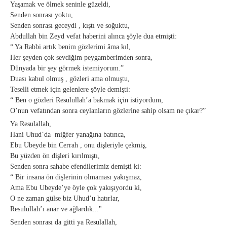
Yaşamak ve ölmek seninle güzeldi,
Senden sonrası yoktu,
Senden sonrası geceydi , kıştı ve soğuktu,
Abdullah bin Zeyd vefat haberini alınca şöyle dua etmişti:
“ Ya Rabbi artık benim gözlerimi âma kıl,
Her şeyden çok sevdiğim peygamberimden sonra,
Dünyada bir şey görmek istemiyorum.”
Duası kabul olmuş , gözleri ama olmuştu,
Teselli etmek için gelenlere şöyle demişti:
“ Ben o gözleri Resulullah’a bakmak için istiyordum,
O’nun vefatından sonra ceylanların gözlerine sahip olsam ne çıkar?”
Ya Resulallah,
Hani Uhud’da miğfer yanağına batınca,
Ebu Ubeyde bin Cerrah , onu dişleriyle çekmiş,
Bu yüzden ön dişleri kırılmıştı,
Senden sonra sahabe efendilerimiz demişti ki:
“ Bir insana ön dişlerinin olmaması yakışmaz,
Ama Ebu Ubeyde’ye öyle çok yakışıyordu ki,
O ne zaman gülse biz Uhud’u hatırlar,
Resulullah’ı anar ve ağlardık..."
Senden sonrası da gitti ya Resulallah,