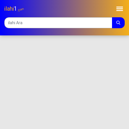
ilahi
1
.Com