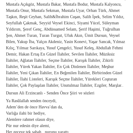
Mustafa Açıkgöz, Mustafa Bakar, Mustafa Bodur, Mustafa Kalyoncu,
Mustafa Onur, Mustafa Sekman, Mustafa Uyar, Orhan Türk, Ahmet
Taşkın, Reşit Ceyhan, Salih&İbrahim Cuşan, Salih İpek, Selim Yıldız,
Seyfullah Çakmak, Seyyid Veysel Ekinci, Siyami Yücel, Süleyman
Yıldırım, Şeref Genç, Abdüssamed Selam, Şerif Haşimi, Tuğrulhan
Şen, Ahmet Turan, Turan Turgut, Ufuk Akın, Ümit Dursun, Veysel
Bilen, Yakup İba, Yalçın Akdeniz, Yasin Konevi, Yaşar Sancak, Yılmaz
Kılıç, Yılmaz Sarıkaya, Yusuf Çengelci, Yusuf Keleş, Abdullah Fehmi
Demir, Hakan Ertaş En Güzel İlahiler, Sevilen İlahiler, Müziksiz
İlahiler, Ağlatan İlahiler, Seçme İlahiler, Karışık İlahiler, Zikirli
İlahiler, Yürek Yakan İlahiler, En Çok Dinlenen İlahiler, Meşhur
İlahiler, Yeni Çıkan İlahiler, En Beğenilen İlahiler, Birbirinden Güzel
İlahiler, İlahi Listeleri, Karışık Seçme İlahiler, Yürekleri Coşturan
İlahiler, Çok Paylaşılan İlahiler, Unutulmaz İlahiler, Ezgiler, Marşlar..
Dursun Ali Erzincanlı - Senden Önce Şiiri ve sözleri
Ya Rasûlallah senden önceydi,
Adem’den de önce Havva’dan da,
Varlığa ilahi bir hediye,
Alemlere rahmet olasın diye,
Pür nur edesin diye alemi,
Her geceye tek sabah , nurunu yarattı,