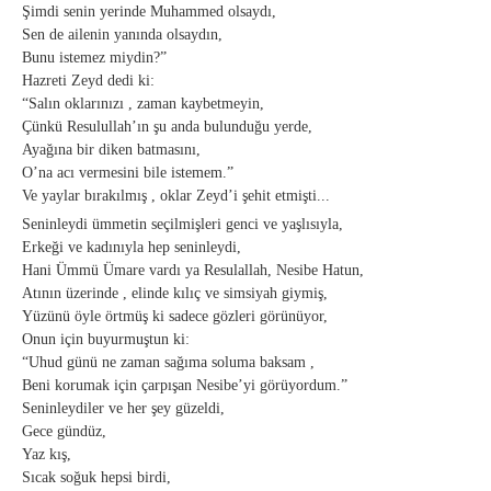
Şimdi senin yerinde Muhammed olsaydı,
Sen de ailenin yanında olsaydın,
Bunu istemez miydin?”
Hazreti Zeyd dedi ki:
“Salın oklarınızı , zaman kaybetmeyin,
Çünkü Resulullah’ın şu anda bulunduğu yerde,
Ayağına bir diken batmasını,
O’na acı vermesini bile istemem.”
Ve yaylar bırakılmış , oklar Zeyd’i şehit etmişti...
Seninleydi ümmetin seçilmişleri genci ve yaşlısıyla,
Erkeği ve kadınıyla hep seninleydi,
Hani Ümmü Ümare vardı ya Resulallah, Nesibe Hatun,
Atının üzerinde , elinde kılıç ve simsiyah giymiş,
Yüzünü öyle örtmüş ki sadece gözleri görünüyor,
Onun için buyurmuştun ki:
“Uhud günü ne zaman sağıma soluma baksam ,
Beni korumak için çarpışan Nesibe’yi görüyordum.”
Seninleydiler ve her şey güzeldi,
Gece gündüz,
Yaz kış,
Sıcak soğuk hepsi birdi,