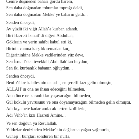
Cemre düşmeden baharı gördü harem,
Sen daha doğmadan tohumlar toprağı deldi,
Sen daha doğmadan Mekke’ye baharın geldi...
Senden önceydi,
Ay yüzlü iki yiğit Allah’a kurban adandı,
Biri Hazreti İsmail’di diğeri Abdullah,
Göklerin ve yerin sahibi kabul etti ki,
Birinin canına karşılık semadan koç,
Diğerininkine Mekke vadilerinden yüz deve,
Sen İsmail’den tevekkül,Abdullah’tan huydun,
Sen iki kurbanlık babanın oğluydun...
Senden önceydi,
Beni Zühre kabilesinin en asil , en şerefli kızı gelin olmuştu,
ALLAH’ın ona ne ihsan edeceğini bilmeden,
Ama önce ne karanlıklar yaşayacağını bilmeden,
Gül kokulu yavrusunu ve ona doyamayacağını bilmeden gelin olmuştu,
Adı kıyamete kadar anılacak tertemiz dillerle,
Adı Vehb’in kızı Hazreti Amine...
Ve sen doğdun ya Resulallah,
Yıldızlar denizinden Mekke’nin dağlarına yağan yağmurla,
Güneşi , burçları söndüren bir nurla,