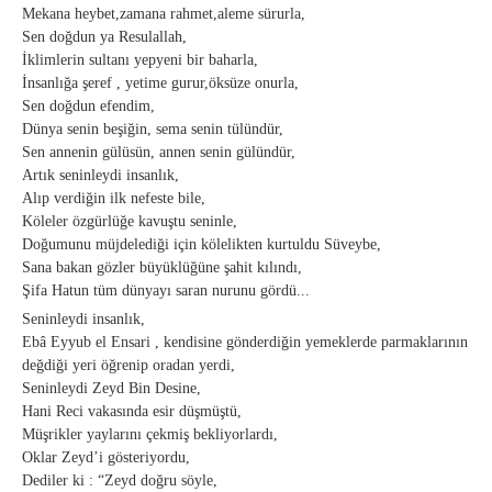
Mekana heybet,zamana rahmet,aleme sürurla,
Sen doğdun ya Resulallah,
İklimlerin sultanı yepyeni bir baharla,
İnsanlığa şeref , yetime gurur,öksüze onurla,
Sen doğdun efendim,
Dünya senin beşiğin, sema senin tülündür,
Sen annenin gülüsün, annen senin gülündür,
Artık seninleydi insanlık,
Alıp verdiğin ilk nefeste bile,
Köleler özgürlüğe kavuştu seninle,
Doğumunu müjdelediği için kölelikten kurtuldu Süveybe,
Sana bakan gözler büyüklüğüne şahit kılındı,
Şifa Hatun tüm dünyayı saran nurunu gördü...
Seninleydi insanlık,
Ebâ Eyyub el Ensari , kendisine gönderdiğin yemeklerde parmaklarının
değdiği yeri öğrenip oradan yerdi,
Seninleydi Zeyd Bin Desine,
Hani Reci vakasında esir düşmüştü,
Müşrikler yaylarını çekmiş bekliyorlardı,
Oklar Zeyd’i gösteriyordu,
Dediler ki : “Zeyd doğru söyle,