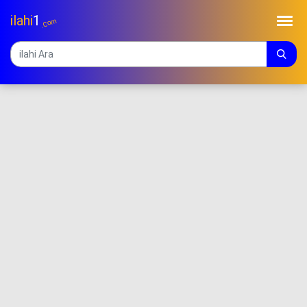
ilahi
1
.Com