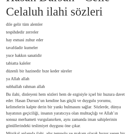
Celaluh ilahi sözleri
dile gelir tüm alemler
tespihdedir zerreler
hay esmasi zuhur eder
tavafdadir kumeler
yuce hakkın sanatidir
tabiatta kaleler
düzenli bir hazinedir bıze keder süreler
ya Allah allah
subhallah rahman allah
Bu ilahi, dinleyeni hem sözleri hem de ezgisiyle içsel bir huzura davet
eder. Hasan Dursun’un kendine has güçlü ve duygulu yorumu,
kelimelerin kalpte derin bir yankı bulmasını sağlar. Sözlerde, dünya
hayatının geçiciliği, insanın yaratıcıya olan muhtaçlığı ve Allah’ın
sonsuz merhameti vurgulanırken, aynı zamanda iman sahiplerinin
gönüllerindeki teslimiyet duygusu öne çıkar.
Müzikal anlamda ilahi, ağır tempolu ve makam olarak huzur veren bir