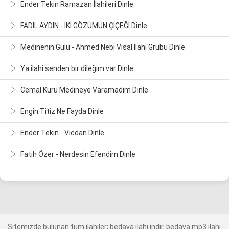
Ender Tekin Ramazan İlahileri Dinle
FADIL AYDIN - İKİ GÖZÜMÜN ÇİÇEĞİ Dinle
Medinenin Gülü - Ahmed Nebi Visal İlahi Grubu Dinle
Ya ilahi senden bir dileğim var Dinle
Cemal Kuru Medineye Varamadım Dinle
Engin Titiz Ne Fayda Dinle
Ender Tekin - Vicdan Dinle
Fatih Özer - Nerdesin Efendim Dinle
Sitemizde bulunan tüm ilahiler; bedava ilahi indir, bedava mp3 ilahi