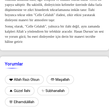
yapıya sahiptir. Bu sakinlik, dinleyicinin kelimeler üzerinde daha fazla
düşünmesine ve zikri hissederek tekrarlamasına imkân tanır. İlahi
boyunca tekrar eden “Celle Celaluh” ifadesi, zikir etkisi yaratarak
dinleyeni manevi bir atmosfere taşır.
Sonuç olarak, “Celle Celaluh”, yalnızca bir ilahi değil, aynı zamanda
kalpleri Allah’a yönlendiren bir tefekkür aracıdır. Hasan Dursun’un sesi
ve yorum gücü, bu eseri dinleyenler için derin bir manevi tecrübe
hâline getirir.
Yorumlar
❤️ Allah Razı Olsun
🤲 Maşallah
🔥 Güzel İlahi
✨ Sübhanallah
🌸 Elhamdülillah