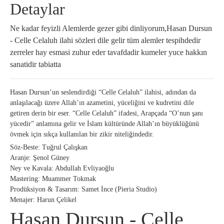
Detaylar
Ne kadar feyizli Alemlerde gezer gibi dinliyorum,Hasan Dursun
- Celle Celaluh ilahi sözleri dile gelir tüm alemler tespihdedir
zerreler hay esmasi zuhur eder tavafdadir kumeler yuce hakkın
sanatidir tabiatta
Hasan Dursun’un seslendirdiği “Celle Celaluh” ilahisi, adından da
anlaşılacağı üzere Allah’ın azametini, yüceliğini ve kudretini dile
getiren derin bir eser. “Celle Celaluh” ifadesi, Arapçada “O’nun şanı
yücedir” anlamına gelir ve İslam kültüründe Allah’ın büyüklüğünü
övmek için sıkça kullanılan bir zikir niteliğindedir.
Söz-Beste: Tuğrul Çalışkan
Aranje: Şenol Güney
Ney ve Kavala: Abdullah Evliyaoğlu
Mastering: Muammer Tokmak
Prodüksiyon & Tasarım: Samet İnce (Pieria Studio)
Menajer: Harun Çelikel
Hasan Dursun - Celle