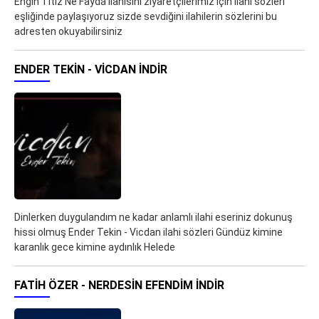
Engin Titiz Ne Fayda ilahisini ziyaretçilerimiz için ilahi sözleri
eşliğinde paylaşıyoruz sizde sevdiğini ilahilerin sözlerini bu
adresten okuyabilirsiniz
ENDER TEKIN - VICDAN İNDIR
Dinlerken duygulandım ne kadar anlamlı ilahi eseriniz dokunuş
hissi olmuş Ender Tekin - Vicdan ilahi sözleri Gündüz kimine
karanlık gece kimine aydınlık Helede
FATIH ÖZER - NERDESIN EFENDIM İNDIR