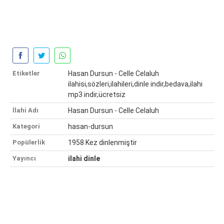
Etiketler
Hasan Dursun - Celle Celaluh
ilahisi,sözleri,ilahileri,dinle indir,bedava,ilahi
mp3 indir,ücretsiz
İlahi Adı
Hasan Dursun - Celle Celaluh
Kategori
hasan-dursun
Popülerlik
1958 Kez dinlenmiştir
Yayıncı
ilahi dinle