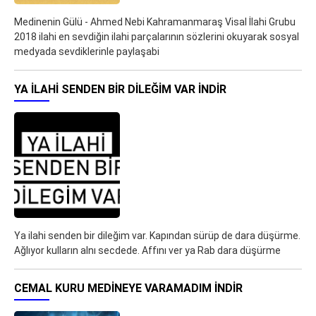
Medinenin Gülü - Ahmed Nebi Kahramanmaraş Visal İlahi Grubu
2018 ilahi en sevdiğin ilahi parçalarının sözlerini okuyarak sosyal
medyada sevdiklerinle paylaşabi
YA ILAHI SENDEN BIR DILEĞIM VAR İNDIR
Ya ilahi senden bir dileğim var. Kapından sürüp de dara düşürme.
Ağlıyor kulların alnı secdede. Affını ver ya Rab dara düşürme
CEMAL KURU MEDINEYE VARAMADIM İNDIR