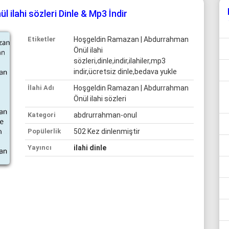
ilahi sözleri Dinle & Mp3 İndir
Etiketler
Hoşgeldin Ramazan | Abdurrahman
Önül ilahi
sözleri,dinle,indir,ilahiler,mp3
indir,ücretsiz dinle,bedava yukle
İlahi Adı
Hoşgeldin Ramazan | Abdurrahman
Önül ilahi sözleri
Kategori
abdrurrahman-onul
Popülerlik
502 Kez dinlenmiştir
Yayıncı
ilahi dinle