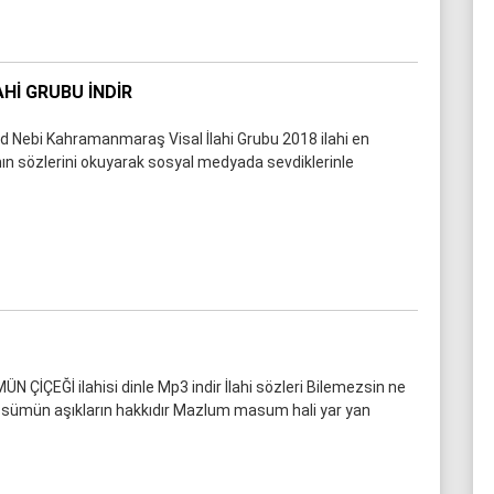
AHI GRUBU İNDIR
 Nebi Kahramanmaraş Visal İlahi Grubu 2018 ilahi en
ının sözlerini okuyarak sosyal medyada sevdiklerinle
ÜN ÇİÇEĞİ ilahisi dinle Mp3 indir İlahi sözleri Bilemezsin ne
bessümün aşıkların hakkıdır Mazlum masum hali yar yan