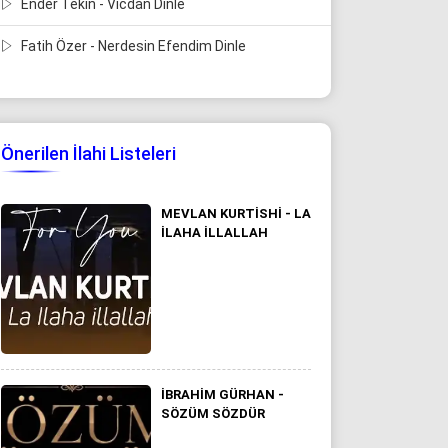
Ender Tekin - Vicdan Dinle
Fatih Özer - Nerdesin Efendim Dinle
Önerilen İlahi Listeleri
MEVLAN KURTISHI - LA
ILAHA ILLALLAH
İBRAHIM GÜRHAN -
SÖZÜM SÖZDÜR