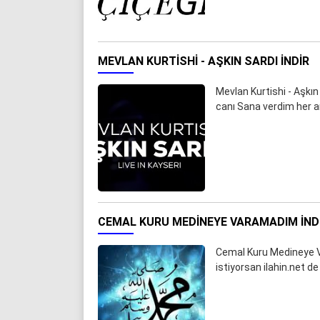
MEVLAN KURTISHI - AŞKIN SARDI İNDIR
Mevlan Kurtishi - Aşkın
canı Sana verdim her 
CEMAL KURU MEDINEYE VARAMADIM İND
Cemal Kuru Medineye V
istiyorsan ilahin.net de 