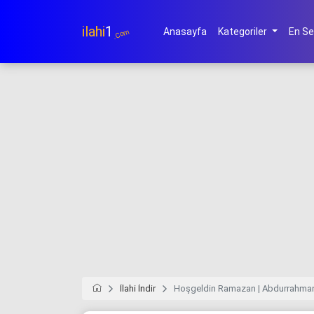
ilahi
1
Anasayfa
Kategoriler
En Se
.Com
İlahi İndir
Hoşgeldin Ramazan | Abdurrahman Ö