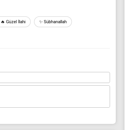
🔥 Güzel İlahi
✨ Sübhanallah