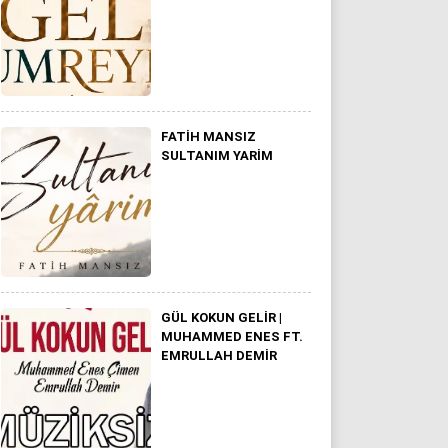
FATIH MANSIZ
SULTANIM YARİM
GÜL KOKUN GELIR |
MUHAMMED ENES FT.
EMRULLAH DEMIR