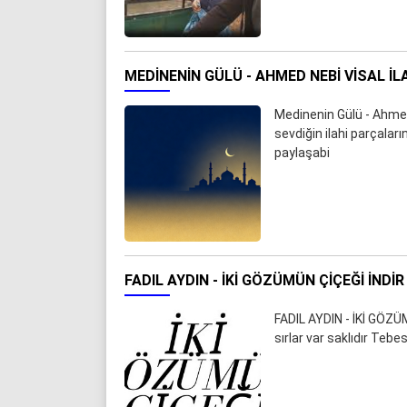
MEDINENIN GÜLÜ - AHMED NEBI VISAL İL
Medinenin Gülü - Ahmed
sevdiğin ilahi parçalar
paylaşabi
FADIL AYDIN - İKİ GÖZÜMÜN ÇİÇEĞİ İNDIR
FADIL AYDIN - İKİ GÖZÜM
sırlar var saklıdır Te