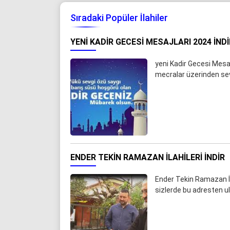
Sıradaki Popüler İlahiler
YENI KADIR GECESI MESAJLARI 2024 İNDI
yeni Kadir Gecesi Mesaj
mecralar üzerinden sevd
ENDER TEKIN RAMAZAN İLAHILERI İNDIR
Ender Tekin Ramazan İla
sizlerde bu adresten ul