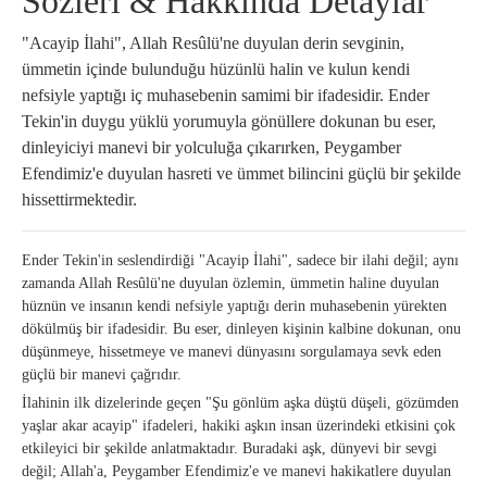
Sözleri & Hakkında Detaylar
"Acayip İlahi", Allah Resûlü'ne duyulan derin sevginin,
ümmetin içinde bulunduğu hüzünlü halin ve kulun kendi
nefsiyle yaptığı iç muhasebenin samimi bir ifadesidir. Ender
Tekin'in duygu yüklü yorumuyla gönüllere dokunan bu eser,
dinleyiciyi manevi bir yolculuğa çıkarırken, Peygamber
Efendimiz'e duyulan hasreti ve ümmet bilincini güçlü bir şekilde
hissettirmektedir.
Ender Tekin'in seslendirdiği "Acayip İlahi", sadece bir ilahi değil; aynı
zamanda Allah Resûlü'ne duyulan özlemin, ümmetin haline duyulan
hüznün ve insanın kendi nefsiyle yaptığı derin muhasebenin yürekten
dökülmüş bir ifadesidir. Bu eser, dinleyen kişinin kalbine dokunan, onu
düşünmeye, hissetmeye ve manevi dünyasını sorgulamaya sevk eden
güçlü bir manevi çağrıdır.
İlahinin ilk dizelerinde geçen "Şu gönlüm aşka düştü düşeli, gözümden
yaşlar akar acayip" ifadeleri, hakiki aşkın insan üzerindeki etkisini çok
etkileyici bir şekilde anlatmaktadır. Buradaki aşk, dünyevi bir sevgi
değil; Allah'a, Peygamber Efendimiz'e ve manevi hakikatlere duyulan