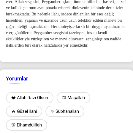
eser; Allah sevgisini, Peygamber aşkını, ümmet bilincini, hasreti, hüznü
ve kulluk şuurunu aynı potada eriterek dinleyenin kalbinde derin izler
bırakmaktadır. Bu nedenle ilahi, sadece dinlenilen bir eser değil;
hissedilen, yaşanan ve üzerinde uzun uzun tefekkür edilen manevi bir
çağrı niteliği taşımaktadır. Her dinleyişte farklı bir duygu uyandıran bu
eser, gönüllerde Peygamber sevgisini tazeleyen, insanı kendi
eksiklikleriyle yüzleştiren ve manevi dünyasını zenginleştiren nadide
ilahilerden biri olarak hafızalarda yer etmektedir.
Yorumlar
❤️ Allah Razı Olsun
🤲 Maşallah
🔥 Güzel İlahi
✨ Sübhanallah
🌸 Elhamdülillah