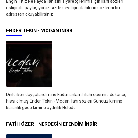
Engin Titiz Ne Fayda ilahisini ziyaretçilerimiz için ilahi sözleri
eşliğinde paylaşıyoruz sizde sevdiğini ilahilerin sözlerini bu
adresten okuyabilirsiniz
ENDER TEKIN - VICDAN İNDIR
Dinlerken duygulandım ne kadar anlamlı ilahi eseriniz dokunuş
hissi olmuş Ender Tekin - Vicdan ilahi sözleri Gündüz kimine
karanlık gece kimine aydınlık Helede
FATIH ÖZER - NERDESIN EFENDIM İNDIR