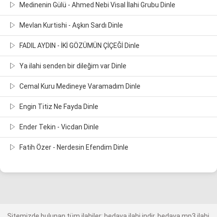
Medinenin Gülü - Ahmed Nebi Visal İlahi Grubu Dinle
Mevlan Kurtishi - Aşkın Sardı Dinle
FADIL AYDIN - İKİ GÖZÜMÜN ÇİÇEĞİ Dinle
Ya ilahi senden bir dileğim var Dinle
Cemal Kuru Medineye Varamadım Dinle
Engin Titiz Ne Fayda Dinle
Ender Tekin - Vicdan Dinle
Fatih Özer - Nerdesin Efendim Dinle
Sitemizde bulunan tüm ilahiler; bedava ilahi indir, bedava mp3 ilahi