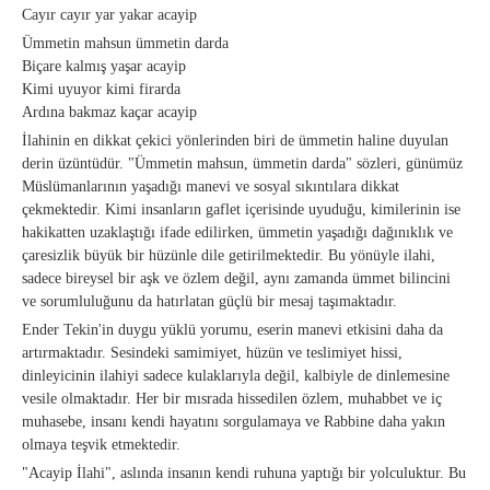
Cayır cayır yar yakar acayip
Ümmetin mahsun ümmetin darda
Biçare kalmış yaşar acayip
Kimi uyuyor kimi firarda
Ardına bakmaz kaçar acayip
İlahinin en dikkat çekici yönlerinden biri de ümmetin haline duyulan
derin üzüntüdür. "Ümmetin mahsun, ümmetin darda" sözleri, günümüz
Müslümanlarının yaşadığı manevi ve sosyal sıkıntılara dikkat
çekmektedir. Kimi insanların gaflet içerisinde uyuduğu, kimilerinin ise
hakikatten uzaklaştığı ifade edilirken, ümmetin yaşadığı dağınıklık ve
çaresizlik büyük bir hüzünle dile getirilmektedir. Bu yönüyle ilahi,
sadece bireysel bir aşk ve özlem değil, aynı zamanda ümmet bilincini
ve sorumluluğunu da hatırlatan güçlü bir mesaj taşımaktadır.
Ender Tekin'in duygu yüklü yorumu, eserin manevi etkisini daha da
artırmaktadır. Sesindeki samimiyet, hüzün ve teslimiyet hissi,
dinleyicinin ilahiyi sadece kulaklarıyla değil, kalbiyle de dinlemesine
vesile olmaktadır. Her bir mısrada hissedilen özlem, muhabbet ve iç
muhasebe, insanı kendi hayatını sorgulamaya ve Rabbine daha yakın
olmaya teşvik etmektedir.
"Acayip İlahi", aslında insanın kendi ruhuna yaptığı bir yolculuktur. Bu