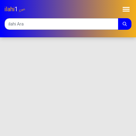
ilahi
1
.Com