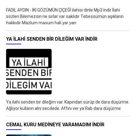
FADIL AYDIN - İKİ GÖZÜMÜN ÇİÇEĞİ ilahisi dinle Mp3 indir İlahi
sözleri Bilemezsin ne sırlar var saklıdır Tebessümün aşıkların
hakkıdır Mazlum masum hali yar yan
YA ILAHI SENDEN BIR DILEĞIM VAR İNDIR
Ya ilahi senden bir dileğim var. Kapından sürüp de dara düşürme.
Ağlıyor kulların alnı secdede. Affını ver ya Rab dara düşürme
CEMAL KURU MEDINEYE VARAMADIM İNDIR